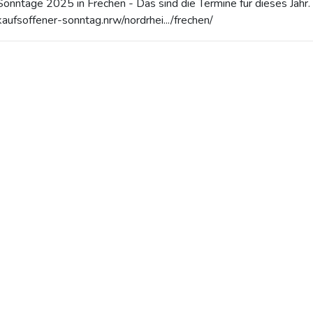
onntage 2025 in Frechen - Das sind die Termine für dieses Jahr.
aufsoffener-sonntag.nrw/nordrhei.../frechen/