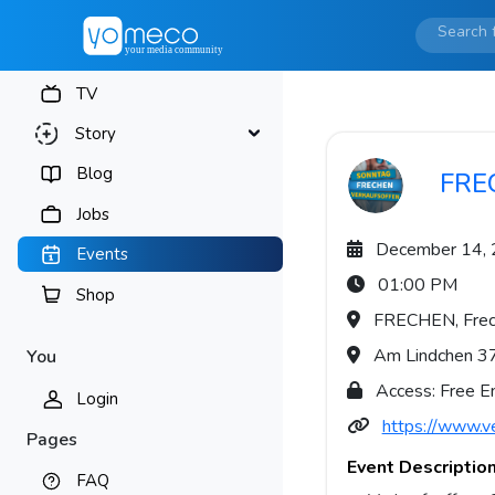
TV
Story
Blog
FREC
Jobs
December 14,
Events
01:00 PM
Shop
FRECHEN, Frech
Am Lindchen 3
You
Access: Free E
Login
https://www.ve
Pages
Event Descriptio
FAQ