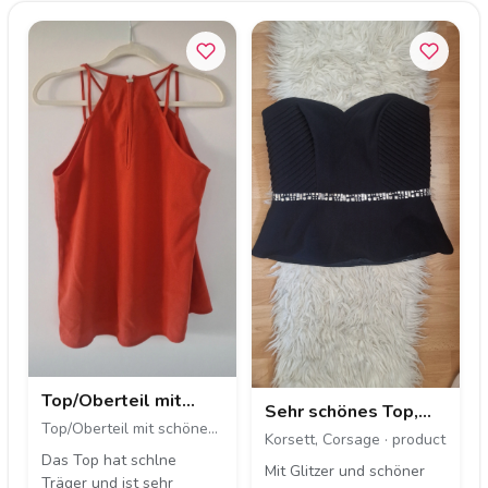
Top/Oberteil mit
Sehr schönes Top,
schönem Fall
Top/Oberteil mit schönem
Korsett, Corsage
Korsett, Corsage · product
Fall · product
Das Top hat schlne
Mit Glitzer und schöner
Träger und ist sehr