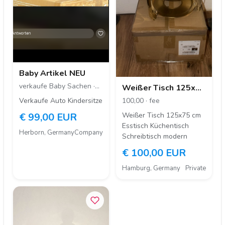
Baby Artikel NEU
verkaufe Baby Sachen ·
Weißer Tisch 125x75
product
cm Esstisch
100,00 · fee
Verkaufe Auto Kindersitze
Küchentisch
Weißer Tisch 125x75 cm
€ 99,00 EUR
Schreibtisch modern
Esstisch Küchentisch
Herborn, Germany
Company
Schreibtisch modern
€ 100,00 EUR
Hamburg, Germany
Private