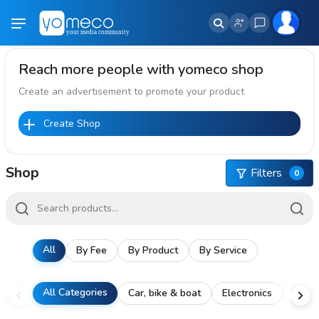
Reach more people with yomeco shop
Create an advertisement to promote your product
Create Shop
Shop
Filters
0
All
By Fee
By Product
By Service
All Categories
Car, bike & boat
Electronics
Home