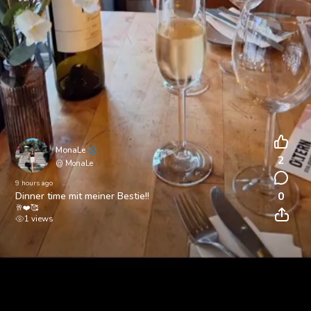
MonaLe
2
@ MonaLe
9 hours ago
0
Dinner time mit meiner Bestie!!
🥂❤️🥰
1 views