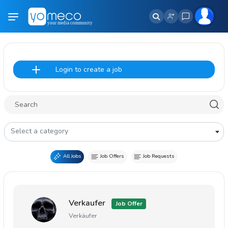
Login to create a job
Select a category
All Jobs
Job Offers
Job Requests
Verkaufer
Job Offer
Verkäufer