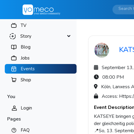
TV
Story
Blog
KAT
Jobs
September 13,
Events
08:00 PM
Shop
Köln, Lanxess 
Access: Https:
You
Event Descriptio
Login
KATSEYE bringen g
Pages
der gleichzeitig po
FAQ
📍So, 13. Septemb