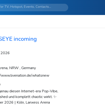
SEYE incoming
 2026
Arena, NRW , Germany
//www.livenation.de/whatsnew
n
enau diesen Internet-era Pop-Vibe,
lished und komplett chaotic wirkt. ✨
er 2026 | Köln, Lanxess Arena